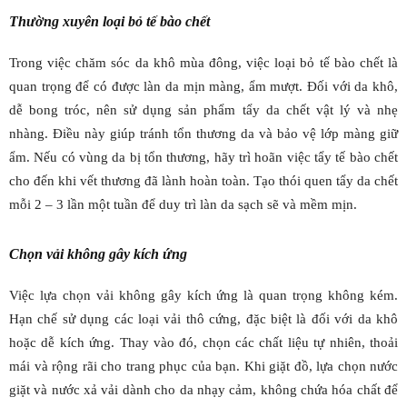
Thường xuyên loại bỏ tế bào chết
Trong việc chăm sóc da khô mùa đông, việc loại bỏ tế bào chết là
quan trọng để có được làn da mịn màng, ẩm mượt. Đối với da khô,
dễ bong tróc, nên sử dụng sản phẩm tẩy da chết vật lý và nhẹ
nhàng. Điều này giúp tránh tổn thương da và bảo vệ lớp màng giữ
ẩm. Nếu có vùng da bị tổn thương, hãy trì hoãn việc tẩy tế bào chết
cho đến khi vết thương đã lành hoàn toàn. Tạo thói quen tẩy da chết
mỗi 2 – 3 lần một tuần để duy trì làn da sạch sẽ và mềm mịn.
Chọn vải không gây kích ứng
Việc lựa chọn vải không gây kích ứng là quan trọng không kém.
Hạn chế sử dụng các loại vải thô cứng, đặc biệt là đối với da khô
hoặc dễ kích ứng. Thay vào đó, chọn các chất liệu tự nhiên, thoải
mái và rộng rãi cho trang phục của bạn. Khi giặt đồ, lựa chọn nước
giặt và nước xả vải dành cho da nhạy cảm, không chứa hóa chất để