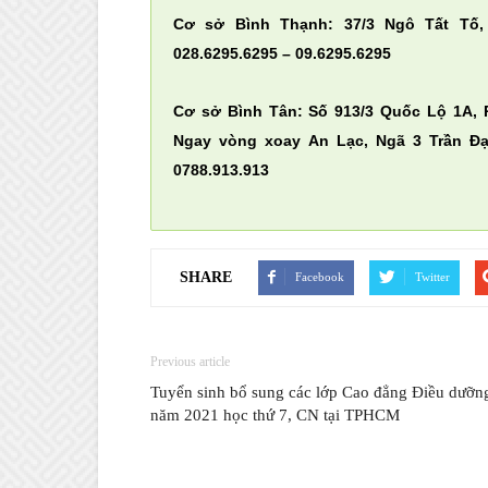
Cơ sở Bình Thạnh: 37/3 Ngô Tất Tố,
028.6295.6295 – 09.6295.6295
Cơ sở Bình Tân: Số 913/3 Quốc Lộ 1A, 
Ngay vòng xoay An Lạc, Ngã 3 Trần Đại
0788.913.913
SHARE
Facebook
Twitter
Previous article
Tuyển sinh bổ sung các lớp Cao đẳng Điều dưỡn
năm 2021 học thứ 7, CN tại TPHCM