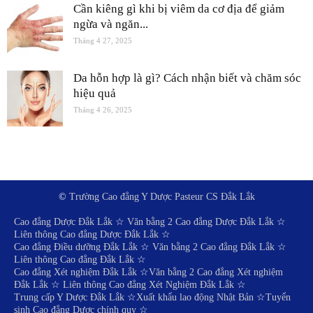
Cần kiêng gì khi bị viêm da cơ địa để giảm
ngừa và ngăn...
Tháng 4 27, 2025
Da hỗn hợp là gì? Cách nhận biết và chăm sóc
hiệu quả
Tháng 4 26, 2025
©
Trường Cao đẳng Y Dược Pasteur CS Đắk Lắk
Cao đẳng Dược Đắk Lắk
☆
Văn bằng 2 Cao đẳng Dược Đắk Lắk
☆
Liên thông Cao đẳng Dược Đắk Lắk
☆
Cao đẳng Điều dưỡng Đắk Lắk
☆
Văn bằng 2 Cao đẳng Đắk Lắk
☆
Liên thông Cao đẳng Đắk Lắk
☆
Cao đẳng Xét nghiệm Đắk Lắk
☆
Văn bằng 2 Cao đẳng Xét nghiệm
Đắk Lắk
☆
Liên thông Cao đẳng Xét Nghiệm Đắk Lắk
☆
Trung cấp Y Dược Đắk Lắk
☆
Xuất khẩu lao động Nhật Bản
☆
Tuyển
sinh Cao đẳng Dược chính quy
☆