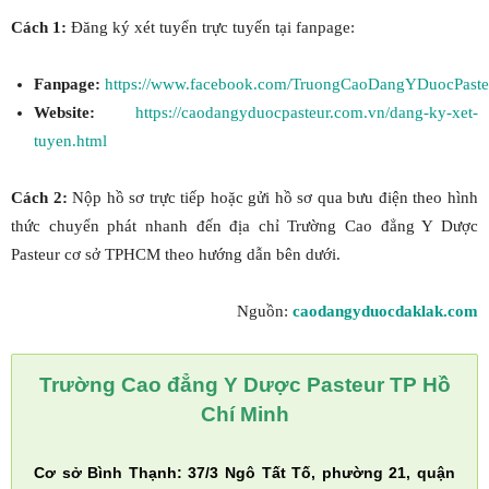
Cách 1:
Đăng ký xét tuyển trực tuyến tại fanpage:
Fanpage:
https://www.facebook.com/TruongCaoDangYDuocPast
Website:
https://caodangyduocpasteur.com.vn/dang-ky-xet-
tuyen.html
Cách 2:
Nộp hồ sơ trực tiếp hoặc gửi hồ sơ qua bưu điện theo hình
thức chuyển phát nhanh đến địa chỉ Trường Cao đẳng Y Dược
Pasteur cơ sở TPHCM theo hướng dẫn bên dưới.
Nguồn:
caodangyduocdaklak.com
Trường Cao đẳng Y Dược Pasteur TP Hồ
Chí Minh
Cơ sở Bình Thạnh: 37/3 Ngô Tất Tố, phường 21, quận