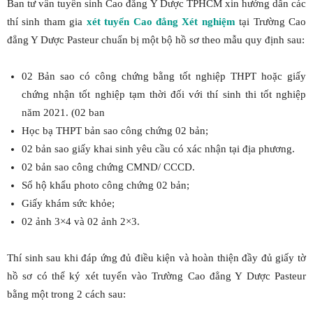
Ban tư vấn tuyển sinh Cao đẳng Y Dược TPHCM xin hướng dẫn các
thí sinh tham gia
xét tuyển Cao đẳng Xét nghiệm
tại Trường Cao
đẳng Y Dược Pasteur chuẩn bị một bộ hồ sơ theo mẫu quy định sau:
02 Bản sao có công chứng bằng tốt nghiệp THPT hoặc giấy
chứng nhận tốt nghiệp tạm thời đối với thí sinh thi tốt nghiệp
năm 2021. (02 ban
Học bạ THPT bản sao công chứng 02 bản;
02 bản sao giấy khai sinh yêu cầu có xác nhận tại địa phương.
02 bản sao công chứng CMND/ CCCD.
Sổ hộ khẩu photo công chứng 02 bản;
Giấy khám sức khỏe;
02 ảnh 3×4 và 02 ảnh 2×3.
Thí sinh sau khi đáp ứng đủ điều kiện và hoàn thiện đầy đủ giấy tờ
hồ sơ có thể ký xét tuyển vào Trường Cao đẳng Y Dược Pasteur
bằng một trong 2 cách sau: