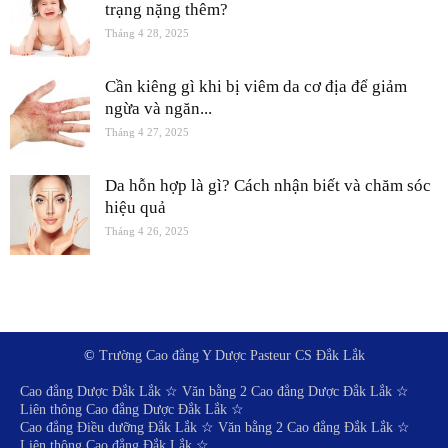
trạng nặng thêm?
Tháng 4 28, 2025
Cần kiêng gì khi bị viêm da cơ địa để giảm
ngừa và ngăn...
Tháng 4 27, 2025
Da hỗn hợp là gì? Cách nhận biết và chăm sóc
hiệu quả
Tháng 4 26, 2025
©
Trường Cao đẳng Y Dược Pasteur CS Đắk Lắk
Cao đẳng Dược Đắk Lắk
☆
Văn bằng 2 Cao đẳng Dược Đắk Lắk
☆
Liên thông Cao đẳng Dược Đắk Lắk
☆
Cao đẳng Điều dưỡng Đắk Lắk
☆
Văn bằng 2 Cao đẳng Đắk Lắk
☆
Liên thông Cao đẳng Đắk Lắk
☆