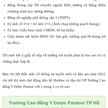
Bằng Trung cấp TN chuyên ngành Điều dưỡng và Bảng điểm
chương trình học tương đương;
Bằng tốt nghiệp phổ thông cấp 3 (THPT);
02 ảnh cỡ 3×4 + 02 ảnh 2×3; (Ảnh chụp không quá 6 tháng);
02 bản: Giấy khai sinh; CMDN; Sổ hộ khẩu;
Giấy khám sức khỏe HSSV (01 bản gốc, không quá 06 tháng trở
lại đây);
Thí sinh lưu ý giấy tờ nộp về trường xét tuyển phải là bản sao và có
chứng thực hợp lệ.
Mọi chi tiết thắc mắc về thông tin tuyển sinh và đào tạo năm 2022
chi tiết thí sinh chủ động liên hệ Hotline và địa chỉ VP Trường Cao
đẳng Y Dược Pasteur với 1 trong 2 cơ sở sau:
Trường Cao đẳng Y Dược Pasteur TP Hồ