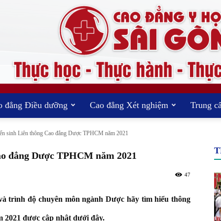
o đẳng Điều dưỡng
Cao đẳng Xét nghiệm
Trung c
TRƯỜNG
yển sinh Liên thông Cao đẳng Dược TPHCM năm 2021
T
 Cao đẳng Dược TPHCM năm 2021
47
CAO
 và trình độ chuyên môn ngành Dược hãy tìm hiểu thông
m 2021 được cập nhật dưới đây.