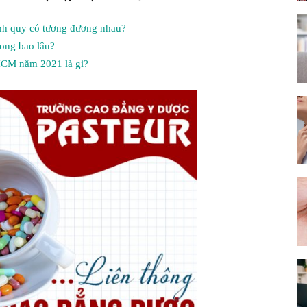
nh quy có tương đương nhau?
ĐẲNG
ong bao lâu?
HCM năm 2021 là gì?
Y
DƯỢC