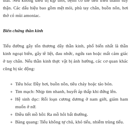
thải. Nếu không điều trị kịp thời, bệnh có thể tiến triển thành suy
thận. Các dấu hiệu bao gồm mệt mỏi, phù tay chân, buồn nôn, hơi
thở có mùi amoniac.
Biến chứng thần kinh
Tiểu đường gây tổn thương dây thần kinh, phổ biến nhất là thần
kinh ngoại biên, gây tê liệt, đau nhức, ngứa ran hoặc mất cảm giác
ở tay chân. Nếu thần kinh thực vật bị ảnh hưởng, các cơ quan khác
cũng bị tác động:
Tiêu hóa: Đầy hơi, buồn nôn, tiêu chảy hoặc táo bón.
Tim mạch: Nhịp tim nhanh, huyết áp thấp khi đứng lên.
Hệ sinh dục: Rối loạn cương dương ở nam giới, giảm ham
muốn ở nữ.
Điều tiết mồ hôi: Ra mồ hôi bất thường.
Bàng quang: Tiểu không tự chủ, khó tiểu, nhiễm trùng tiểu.