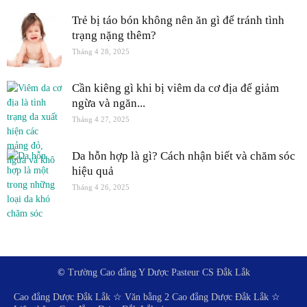
Trẻ bị táo bón không nên ăn gì để tránh tình
trạng nặng thêm?
Tháng 4 28, 2025
Cần kiêng gì khi bị viêm da cơ địa để giảm
ngừa và ngăn...
Tháng 4 27, 2025
Da hỗn hợp là gì? Cách nhận biết và chăm sóc
hiệu quả
Tháng 4 26, 2025
©
Trường Cao đẳng Y Dược Pasteur CS Đắk Lắk
Cao đẳng Dược Đắk Lắk
☆
Văn bằng 2 Cao đẳng Dược Đắk Lắk
☆