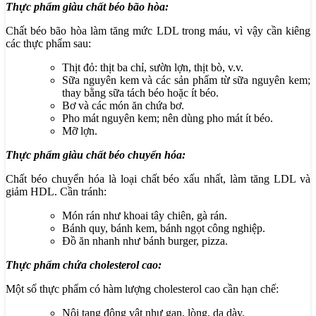
Thực phẩm giàu chất béo bão hòa:
Chất béo bão hòa làm tăng mức LDL trong máu, vì vậy cần kiêng
các thực phẩm sau:
Thịt đỏ: thịt ba chỉ, sườn lợn, thịt bò, v.v.
Sữa nguyên kem và các sản phẩm từ sữa nguyên kem;
thay bằng sữa tách béo hoặc ít béo.
Bơ và các món ăn chứa bơ.
Pho mát nguyên kem; nên dùng pho mát ít béo.
Mỡ lợn.
Thực phẩm giàu chất béo chuyển hóa:
Chất béo chuyển hóa là loại chất béo xấu nhất, làm tăng LDL và
giảm HDL. Cần tránh:
Món rán như khoai tây chiên, gà rán.
Bánh quy, bánh kem, bánh ngọt công nghiệp.
Đồ ăn nhanh như bánh burger, pizza.
Thực phẩm chứa cholesterol cao:
Một số thực phẩm có hàm lượng cholesterol cao cần hạn chế:
Nội tạng động vật như gan, lòng, dạ dày.