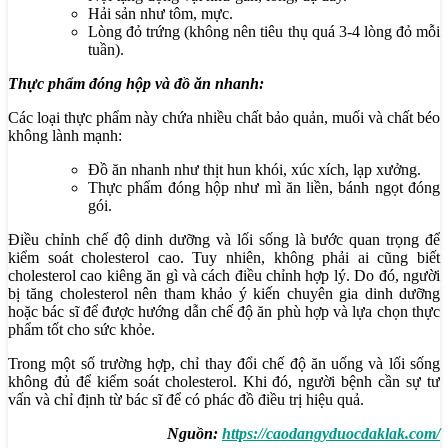
Hải sản như tôm, mực.
Lòng đỏ trứng (không nên tiêu thụ quá 3-4 lòng đỏ mỗi
tuần).
Thực phẩm đóng hộp và đồ ăn nhanh:
Các loại thực phẩm này chứa nhiều chất bảo quản, muối và chất béo
không lành mạnh:
Đồ ăn nhanh như thịt hun khói, xúc xích, lạp xưởng.
Thực phẩm đóng hộp như mì ăn liền, bánh ngọt đóng
gói.
Điều chỉnh chế độ dinh dưỡng và lối sống là bước quan trọng để
kiểm soát cholesterol cao. Tuy nhiên, không phải ai cũng biết
cholesterol cao kiêng ăn gì và cách điều chỉnh hợp lý. Do đó, người
bị tăng cholesterol nên tham khảo ý kiến chuyên gia dinh dưỡng
hoặc bác sĩ để được hướng dẫn chế độ ăn phù hợp và lựa chọn thực
phẩm tốt cho sức khỏe.
Trong một số trường hợp, chỉ thay đổi chế độ ăn uống và lối sống
không đủ để kiểm soát cholesterol. Khi đó, người bệnh cần sự tư
vấn và chỉ định từ bác sĩ để có phác đồ điều trị hiệu quả.
Nguồn:
https://caodangyduocdaklak.com/