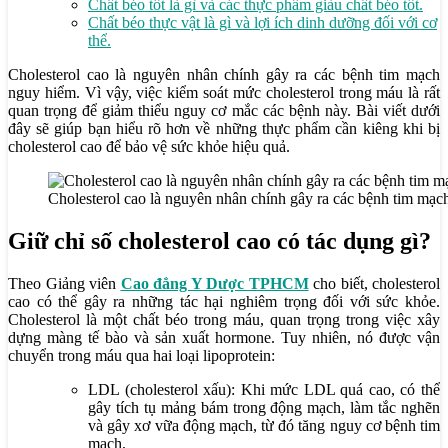
Chất béo tốt là gì và các thực phẩm giàu chất béo tốt.
Chất béo thực vật là gì và lợi ích dinh dưỡng đối với cơ
thể.
Cholesterol cao là nguyên nhân chính gây ra các bệnh tim mạch
nguy hiểm. Vì vậy, việc kiểm soát mức cholesterol trong máu là rất
quan trọng để giảm thiểu nguy cơ mắc các bệnh này. Bài viết dưới
đây sẽ giúp bạn hiểu rõ hơn về những thực phẩm cần kiêng khi bị
cholesterol cao để bảo vệ sức khỏe hiệu quả.
Cholesterol cao là nguyên nhân chính gây ra các bệnh tim mạ
Giữ chỉ số cholesterol cao có tác dụng gì?
Theo Giảng viên
Cao đẳng Y Dược TPHCM
cho biết, cholesterol
cao có thể gây ra những tác hại nghiêm trọng đối với sức khỏe.
Cholesterol là một chất béo trong máu, quan trọng trong việc xây
dựng màng tế bào và sản xuất hormone. Tuy nhiên, nó được vận
chuyển trong máu qua hai loại lipoprotein:
LDL (cholesterol xấu): Khi mức LDL quá cao, có thể
gây tích tụ mảng bám trong động mạch, làm tắc nghẽn
và gây xơ vữa động mạch, từ đó tăng nguy cơ bệnh tim
mạch.