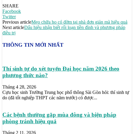
SHARE
Facebook
Twitter
Previous article
Mẹo chữa ho có đờm tại nhà đơn giản mà hiệu quả
Next article
Dấu hiệu nhận biết rối loạn tiền đình và phương pháp
điều trị
THÔNG TIN MỚI NHẤT
Thí sinh tự do xét tuyển Đại học năm 2026 theo
phương thức nào?
Tháng 4 28, 2026
Cựu học sinh Trường Trung học phổ thông Sài Gòn hỏi: thí sinh tự
do (đã tốt nghiệp THPT các năm trước) có được...
Các bệnh thường gặp mùa đông và biện pháp
phòng tránh hiệu quả
Tháng 2 11, 2026