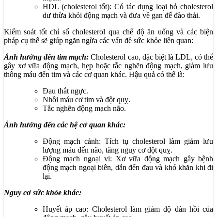
HDL (cholesterol tốt): Có tác dụng loại bỏ cholesterol
dư thừa khỏi động mạch và đưa về gan để đào thải.
Kiểm soát tốt chỉ số cholesterol qua chế độ ăn uống và các biện
pháp cụ thể sẽ giúp ngăn ngừa các vấn đề sức khỏe liên quan:
Ảnh hưởng đến tim mạch:
Cholesterol cao, đặc biệt là LDL, có thể
gây xơ vữa động mạch, hẹp hoặc tắc nghẽn động mạch, giảm lưu
thông máu đến tim và các cơ quan khác. Hậu quả có thể là:
Đau thắt ngực.
Nhồi máu cơ tim và đột quỵ.
Tắc nghẽn động mạch não.
Ảnh hưởng đến các hệ cơ quan khác:
Động mạch cảnh: Tích tụ cholesterol làm giảm lưu
lượng máu đến não, tăng nguy cơ đột quỵ.
Động mạch ngoại vi: Xơ vữa động mạch gây bệnh
động mạch ngoại biên, dẫn đến đau và khó khăn khi đi
lại.
Nguy cơ sức khỏe khác:
Huyết áp cao: Cholesterol làm giảm độ đàn hồi của