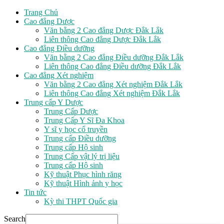
Trang Chủ
Cao đẳng Dược
Văn bằng 2 Cao đẳng Dược Đắk Lắk
Liên thông Cao đẳng Dược Đắk Lắk
Cao đẳng Điều dưỡng
Văn bằng 2 Cao đẳng Điều dưỡng Đắk Lắk
Liên thông Cao đẳng Điều dưỡng Đắk Lắk
Cao đẳng Xét nghiệm
Văn bằng 2 Cao đẳng Xét nghiệm Đắk Lắk
Liên thông Cao đẳng Xét nghiệm Đắk Lắk
Trung cấp Y Dược
Trung Cấp Dược
Trung Cấp Y Sĩ Đa Khoa
Y sĩ y học cổ truyền
Trung cấp Điều dưỡng
Trung cấp Hộ sinh
Trung Cấp vật lý trị liệu
Trung cấp Hộ sinh
Kỹ thuật Phục hình răng
Kỹ thuật Hình ảnh y học
Tin tức
Kỳ thi THPT Quốc gia
Search