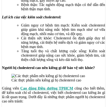
động mạch, gây huyết áp cao.
Bệnh thận: Tắc nghẽn động mạch thận có thể dẫn đến
bệnh thận mạn tính.
Lợi ích của việc kiểm soát cholesterol:
Giảm nguy cơ bệnh tim mạch: Kiểm soát cholesterol
giúp giảm khả năng mắc bệnh tim mạch như xơ vữa
động mạch, nhồi máu cơ tim, và đột quỵ.
Cải thiện sức khỏe: Cholesterol ổn định giúp duy trì
năng lượng, cải thiện hệ miễn dịch và giảm nguy cơ các
bệnh mạn tính.
Tăng tuổi thọ và chất lượng cuộc sống: Kiểm soát
cholesterol giúp nâng cao sức khỏe, giảm bệnh tim, cải
thiện chất lượng sống và kéo dài tuổi thọ.
Người bị cholesterol cao nên kiêng gì để bảo vệ sức khỏe?
Các thực phẩm nên kiêng gì bị cholesterol cao
Giảng viên
Cao đẳng Điều dưỡng TPHCM
cũng cho biết thêm,
để kiểm soát chỉ số cholesterol, việc biết cholesterol cao kiêng ăn gì
là rất quan trọng. Dưới đây là những thực phẩm người bị cholesterol
cao nên tránh: