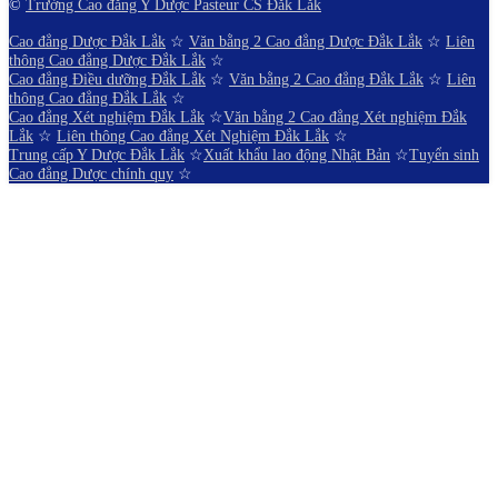
©
Trường Cao đẳng Y Dược Pasteur CS Đắk Lắk
Cao đẳng Dược Đắk Lắk
☆
Văn bằng 2 Cao đẳng Dược Đắk Lắk
☆
Liên
thông Cao đẳng Dược Đắk Lắk
☆
Cao đẳng Điều dưỡng Đắk Lắk
☆
Văn bằng 2 Cao đẳng Đắk Lắk
☆
Liên
thông Cao đẳng Đắk Lắk
☆
Cao đẳng Xét nghiệm Đắk Lắk
☆
Văn bằng 2 Cao đẳng Xét nghiệm Đắk
Lắk
☆
Liên thông Cao đẳng Xét Nghiệm Đắk Lắk
☆
Trung cấp Y Dược Đắk Lắk
☆
Xuất khẩu lao động Nhật Bản
☆
Tuyển sinh
Cao đẳng Dược chính quy
☆