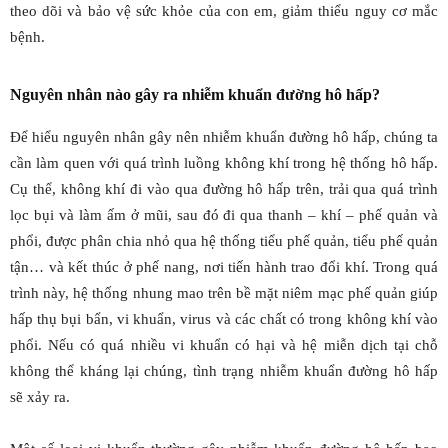
theo dõi và bảo vệ sức khỏe của con em, giảm thiểu nguy cơ mắc
bệnh.
Nguyên nhân nào gây ra nhiễm khuẩn đường hô hấp?
Để hiểu nguyên nhân gây nên nhiễm khuẩn đường hô hấp, chúng ta
cần làm quen với quá trình luồng không khí trong hệ thống hô hấp.
Cụ thể, không khí đi vào qua đường hô hấp trên, trải qua quá trình
lọc bụi và làm ấm ở mũi, sau đó đi qua thanh – khí – phế quản và
phổi, được phân chia nhỏ qua hệ thống tiểu phế quản, tiểu phế quản
tận… và kết thúc ở phế nang, nơi tiến hành trao đổi khí. Trong quá
trình này, hệ thống nhung mao trên bề mặt niêm mạc phế quản giúp
hấp thụ bụi bẩn, vi khuẩn, virus và các chất có trong không khí vào
phổi. Nếu có quá nhiều vi khuẩn có hại và hệ miễn dịch tại chỗ
không thể kháng lại chúng, tình trạng nhiễm khuẩn đường hô hấp
sẽ xảy ra.