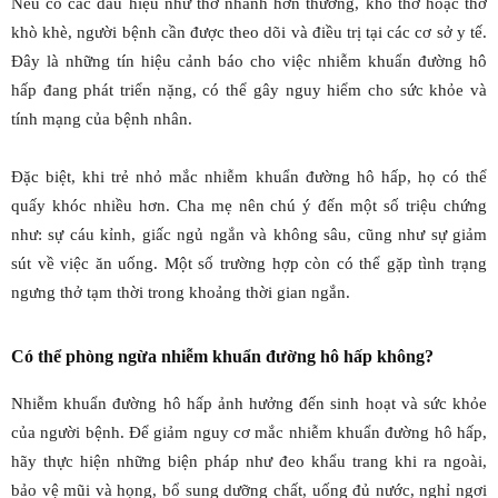
Nếu có các dấu hiệu như thở nhanh hơn thường, khó thở hoặc thở
khò khè, người bệnh cần được theo dõi và điều trị tại các cơ sở y tế.
Đây là những tín hiệu cảnh báo cho việc nhiễm khuẩn đường hô
hấp đang phát triển nặng, có thể gây nguy hiểm cho sức khỏe và
tính mạng của bệnh nhân.
Đặc biệt, khi trẻ nhỏ mắc nhiễm khuẩn đường hô hấp, họ có thể
quấy khóc nhiều hơn. Cha mẹ nên chú ý đến một số triệu chứng
như: sự cáu kỉnh, giấc ngủ ngắn và không sâu, cũng như sự giảm
sút về việc ăn uống. Một số trường hợp còn có thể gặp tình trạng
ngưng thở tạm thời trong khoảng thời gian ngắn.
Có thể phòng ngừa nhiễm khuẩn đường hô hấp không?
Nhiễm khuẩn đường hô hấp ảnh hưởng đến sinh hoạt và sức khỏe
của người bệnh. Để giảm nguy cơ mắc nhiễm khuẩn đường hô hấp,
hãy thực hiện những biện pháp như đeo khẩu trang khi ra ngoài,
bảo vệ mũi và họng, bổ sung dưỡng chất, uống đủ nước, nghỉ ngơi