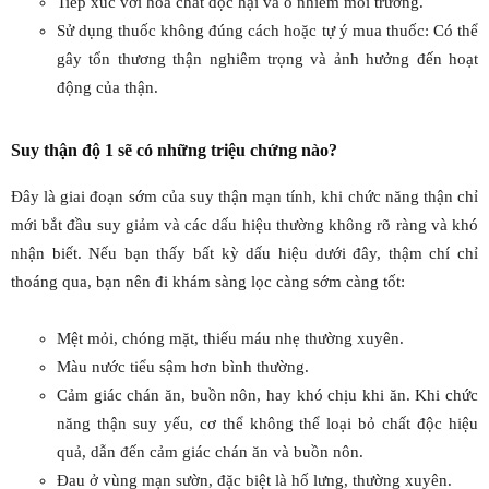
Tiếp xúc với hóa chất độc hại và ô nhiễm môi trường.
Sử dụng thuốc không đúng cách hoặc tự ý mua thuốc: Có thể
gây tổn thương thận nghiêm trọng và ảnh hưởng đến hoạt
động của thận.
Suy thận độ 1 sẽ có những triệu chứng nào?
Đây là giai đoạn sớm của suy thận mạn tính, khi chức năng thận chỉ
mới bắt đầu suy giảm và các dấu hiệu thường không rõ ràng và khó
nhận biết. Nếu bạn thấy bất kỳ dấu hiệu dưới đây, thậm chí chỉ
thoáng qua, bạn nên đi khám sàng lọc càng sớm càng tốt:
Mệt mỏi, chóng mặt, thiếu máu nhẹ thường xuyên.
Màu nước tiểu sậm hơn bình thường.
Cảm giác chán ăn, buồn nôn, hay khó chịu khi ăn. Khi chức
năng thận suy yếu, cơ thể không thể loại bỏ chất độc hiệu
quả, dẫn đến cảm giác chán ăn và buồn nôn.
Đau ở vùng mạn sườn, đặc biệt là hố lưng, thường xuyên.