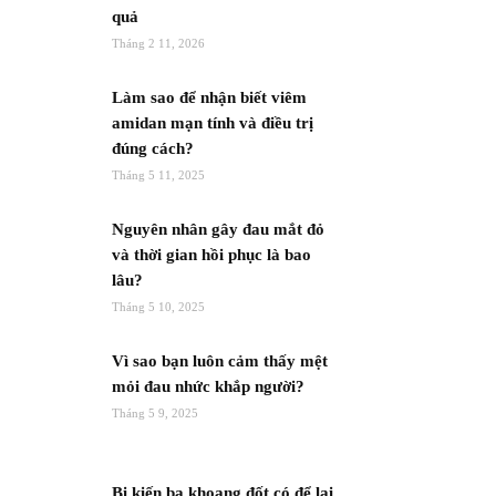
quả
Tháng 2 11, 2026
Làm sao để nhận biết viêm
amidan mạn tính và điều trị
đúng cách?
Tháng 5 11, 2025
Nguyên nhân gây đau mắt đỏ
và thời gian hồi phục là bao
lâu?
Tháng 5 10, 2025
Vì sao bạn luôn cảm thấy mệt
mỏi đau nhức khắp người?
Tháng 5 9, 2025
Bị kiến ba khoang đốt có để lại