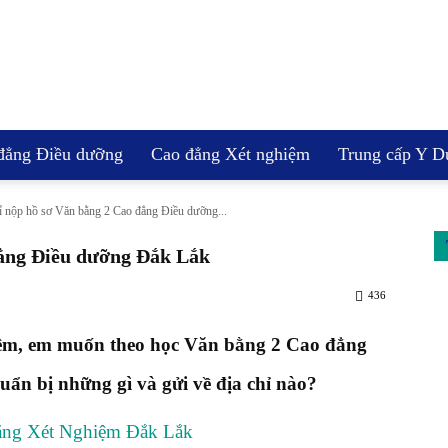
TRƯỜNG
đẳng Điều dưỡng
Cao đẳng Xét nghiệm
Trung cấp Y D
ỉ nộp hồ sơ Văn bằng 2 Cao đẳng Điều dưỡng...
đẳng Điều dưỡng Đắk Lắk
CAO
436
iệm, em muốn theo học Văn bằng 2 Cao đẳng
ẩn bị những gì và gửi về địa chỉ nào?
ĐẲNG
đẳng Xét Nghiệm Đắk Lắk