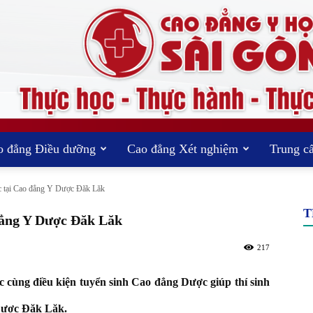
o đẳng Điều dưỡng
Cao đẳng Xét nghiệm
Trung c
TRƯỜNG
 tại Cao đẳng Y Dược Đăk Lăk
T
đẳng Y Dược Đăk Lăk
217
CAO
cùng điều kiện tuyển sinh Cao đẳng Dược giúp thí sinh
 Dược Đăk Lăk.