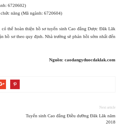
ành: 6720602)
ồi chức năng (Mã ngành: 6720604)
h có thể hoàn thiện hồ sơ tuyển sinh Cao đẳng Dược Đăk Lăk
ận hồ sơ theo quy định. Nhà trường sẽ phản hồi sớm nhất đến
Nguồn: caodangyduocdaklak.com
Next article
Tuyển sinh Cao đẳng Điều dưỡng Đăk Lăk năm
2018