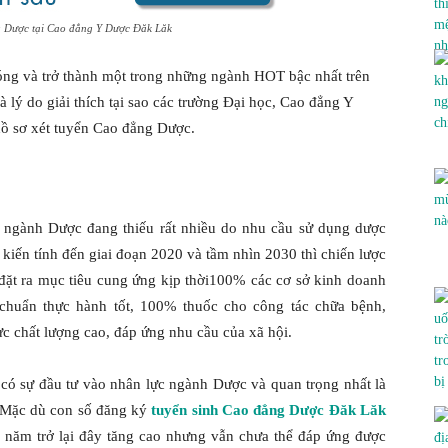
PASTEUR
 Dược tại Cao đẳng Y Dược Đăk Lăk
ng và trở thành một trong những ngành HOT bậc nhất trên
 lý do giải thích tại sao các trường Đại học, Cao đẳng Y
 hồ sơ xét tuyển Cao đẳng Dược.
ĐẮK
c ngành Dược đang thiếu rất nhiều do nhu cầu sử dụng dược
kiến tính đến giai đoạn 2020 và tầm nhìn 2030 thì chiến lược
LẮK
 đặt ra mục tiêu cung ứng kịp thời100% các cơ sở kinh doanh
chuẩn thực hành tốt, 100% thuốc cho công tác chữa bệnh,
c chất lượng cao, đáp ứng nhu cầu của xã hội.
 có sự đầu tư vào nhân lực ngành Dược và quan trọng nhất là
 Mặc dù con số đăng ký
tuyển sinh Cao đẳng Dược Đăk Lăk
 năm trở lại đây tăng cao nhưng vẫn chưa thể đáp ứng được