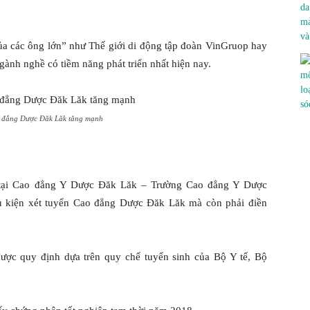
ủa các ông lớn” như Thế giới di động tập đoàn VinGruop hay
nh nghề có tiềm năng phát triển nhất hiện nay.
o đẳng Dược Đăk Lăk tăng mạnh
c tại Cao đẳng Y Dược Đăk Lăk – Trường Cao đẳng Y Dược
iều kiện xét tuyển Cao đẳng Dược Đăk Lăk mà còn phải điền
ợc quy định dựa trên quy chế tuyển sinh của Bộ Y tế, Bộ