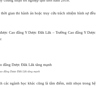
ấy chứng nhận tốt nghiệp tạm thời năm 2018.
g thời gian thi hành án hoặc truy cứu trách nhiệm hình sự đều
được Cao đẳng Y Dược Đăk Lăk – Trường Cao đẳng Y Dược
u:
Cao đẳng Dược Đăk Lăk tăng mạnh
nh các ngành học khác cũng là tâm điểm, mũi nhọn trong hệ