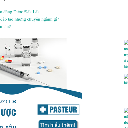
Cao đẳng Dược Đắk Lắk
ĐẲNG
 đào tạo những chuyên ngành gì?
o lâu?
Y
DƯỢC