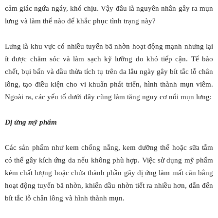
cảm giác ngứa ngáy, khó chịu. Vậy đâu là nguyên nhân gây ra mụn
lưng và làm thế nào để khắc phục tình trạng này?
Lưng là khu vực có nhiều tuyến bã nhờn hoạt động mạnh nhưng lại
ít được chăm sóc và làm sạch kỹ lưỡng do khó tiếp cận. Tế bào
chết, bụi bẩn và dầu thừa tích tụ trên da lâu ngày gây bít tắc lỗ chân
lông, tạo điều kiện cho vi khuẩn phát triển, hình thành mụn viêm.
Ngoài ra, các yếu tố dưới đây cũng làm tăng nguy cơ nổi mụn lưng:
Dị ứng mỹ phẩm
Các sản phẩm như kem chống nắng, kem dưỡng thể hoặc sữa tắm
có thể gây kích ứng da nếu không phù hợp. Việc sử dụng mỹ phẩm
kém chất lượng hoặc chứa thành phần gây dị ứng làm mất cân bằng
hoạt động tuyến bã nhờn, khiến dầu nhờn tiết ra nhiều hơn, dẫn đến
bít tắc lỗ chân lông và hình thành mụn.