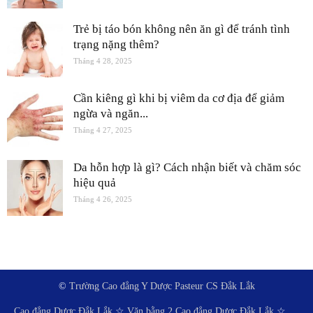
Trẻ bị táo bón không nên ăn gì để tránh tình
trạng nặng thêm?
Tháng 4 28, 2025
Cần kiêng gì khi bị viêm da cơ địa để giảm
ngừa và ngăn...
Tháng 4 27, 2025
Da hỗn hợp là gì? Cách nhận biết và chăm sóc
hiệu quả
Tháng 4 26, 2025
©
Trường Cao đẳng Y Dược Pasteur CS Đắk Lắk
Cao đẳng Dược Đắk Lắk
☆
Văn bằng 2 Cao đẳng Dược Đắk Lắk
☆