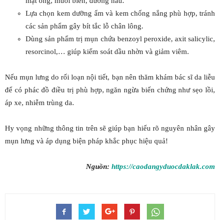
mật ong, muối biển, đường nâu.
Lựa chọn kem dưỡng ẩm và kem chống nắng phù hợp, tránh
các sản phẩm gây bít tắc lỗ chân lông.
Dùng sản phẩm trị mụn chứa benzoyl peroxide, axit salicylic,
resorcinol,… giúp kiểm soát dầu nhờn và giảm viêm.
Nếu mụn lưng do rối loạn nội tiết, bạn nên thăm khám bác sĩ da liễu
để có phác đồ điều trị phù hợp, ngăn ngừa biến chứng như sẹo lồi,
áp xe, nhiễm trùng da.
Hy vọng những thông tin trên sẽ giúp bạn hiểu rõ nguyên nhân gây
mụn lưng và áp dụng biện pháp khắc phục hiệu quả!
Nguồn:
https://caodangyduocdaklak.com