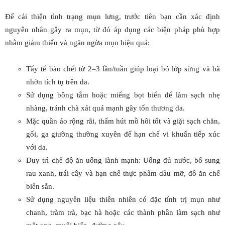
Để cải thiện tình trạng mụn lưng, trước tiên bạn cần xác định
nguyên nhân gây ra mụn, từ đó áp dụng các biện pháp phù hợp
nhằm giảm thiểu và ngăn ngừa mụn hiệu quả:
Tẩy tế bào chết từ 2–3 lần/tuần giúp loại bỏ lớp sừng và bã
nhờn tích tụ trên da.
Sử dụng bông tắm hoặc miếng bọt biển để làm sạch nhẹ
nhàng, tránh chà xát quá mạnh gây tổn thương da.
Mặc quần áo rộng rãi, thấm hút mồ hôi tốt và giặt sạch chăn,
gối, ga giường thường xuyên để hạn chế vi khuẩn tiếp xúc
với da.
Duy trì chế độ ăn uống lành mạnh: Uống đủ nước, bổ sung
rau xanh, trái cây và hạn chế thực phẩm dầu mỡ, đồ ăn chế
biến sẵn.
Sử dụng nguyên liệu thiên nhiên có đặc tính trị mụn như
chanh, tràm trà, bạc hà hoặc các thành phần làm sạch như