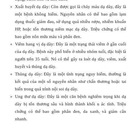
Xuất huyết dạ dày: Còn được gọi là chảy máu dạ dày, đây là
một bệnh không hiếm. Nguyên nhân có thể bao gồm lạm
dụng thuốc giảm đau, sử dụng quá nhiều rượu, nhiễm khuẩn
HP, hoặc tổn thương niêm mạc dạ dày. Triệu chứng có thể
bao gồm nôn mửa máu và phân đen.
Viêm hang vị dạ dày: Đây là một trạng thái viêm ở gần cuối
của dạ dày. Bệnh này phổ biến ở nhiều nhóm tuổi, đặc biệt là
người trên 35 tuổi. Nó có thể gây ra loét dạ dày, viêm, xuất
huyết và thủng dạ dày.
Thủng dạ dày: Đây là một tình trạng nguy hiểm, thường là
kết quả của một số nguyên nhân như chấn thương hoặc tai
biến trong quá trình nội soi dạ dày.
Ung thư dạ dày: Đây là một căn bệnh nghiêm trọng khi dạ
dày bị tổn thương sâu và hình thành khối u ác tính. Triệu
chứng có thể bao gồm phân đen, da xanh, và giảm cân
nhanh.