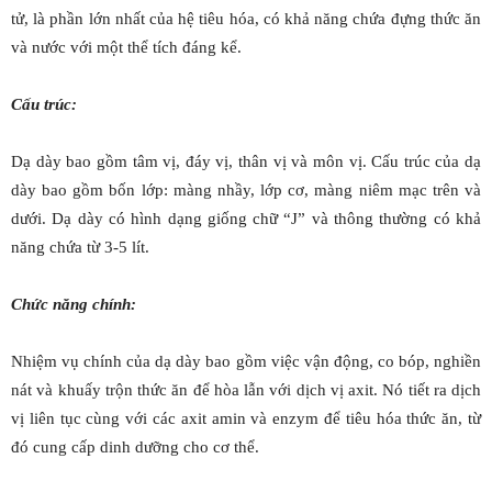
tử, là phần lớn nhất của hệ tiêu hóa, có khả năng chứa đựng thức ăn
và nước với một thể tích đáng kể.
Cấu trúc:
Dạ dày bao gồm tâm vị, đáy vị, thân vị và môn vị. Cấu trúc của dạ
dày bao gồm bốn lớp: màng nhầy, lớp cơ, màng niêm mạc trên và
dưới. Dạ dày có hình dạng giống chữ “J” và thông thường có khả
năng chứa từ 3-5 lít.
Chức năng chính:
Nhiệm vụ chính của dạ dày bao gồm việc vận động, co bóp, nghiền
nát và khuấy trộn thức ăn để hòa lẫn với dịch vị axit. Nó tiết ra dịch
vị liên tục cùng với các axit amin và enzym để tiêu hóa thức ăn, từ
đó cung cấp dinh dưỡng cho cơ thể.