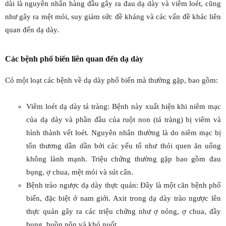
dài là nguyên nhân hàng đầu gây ra đau dạ dày và viêm loét, cũng
như gây ra mệt mỏi, suy giảm sức đề kháng và các vấn đề khác liên
quan đến dạ dày.
Các bệnh phổ biến liên quan đến dạ dày
Có một loạt các bệnh về dạ dày phổ biến mà thường gặp, bao gồm:
Viêm loét dạ dày tá tràng: Bệnh này xuất hiện khi niêm mạc
của dạ dày và phần đầu của ruột non (tá tràng) bị viêm và
hình thành vết loét. Nguyên nhân thường là do niêm mạc bị
tổn thương dần dần bởi các yếu tố như thói quen ăn uống
không lành mạnh. Triệu chứng thường gặp bao gồm đau
bụng, ợ chua, mệt mỏi và sút cân.
Bệnh trào ngược dạ dày thực quản: Đây là một căn bệnh phổ
biến, đặc biệt ở nam giới. Axit trong dạ dày trào ngược lên
thực quản gây ra các triệu chứng như ợ nóng, ợ chua, đầy
bụng, buồn nôn và khó nuốt.