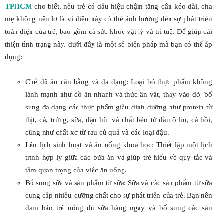
TPHCM
cho biết, nếu trẻ có dấu hiệu chậm tăng cân kéo dài, cha
mẹ không nên lơ là vì điều này có thể ảnh hưởng đến sự phát triển
toàn diện của trẻ, bao gồm cả sức khỏe vật lý và trí tuệ. Để giúp cải
thiện tình trạng này, dưới đây là một số biện pháp mà bạn có thể áp
dụng:
Chế độ ăn cân bằng và đa dạng: Loại bỏ thực phẩm không
lành mạnh như đồ ăn nhanh và thức ăn vặt, thay vào đó, bổ
sung đa dạng các thực phẩm giàu dinh dưỡng như protein từ
thịt, cá, trứng, sữa, đậu hũ, và chất béo từ dầu ô liu, cá hồi,
cũng như chất xơ từ rau củ quả và các loại đậu.
Lên lịch sinh hoạt và ăn uống khoa học: Thiết lập một lịch
trình hợp lý giữa các bữa ăn và giúp trẻ hiểu về quy tắc và
tầm quan trọng của việc ăn uống.
Bổ sung sữa và sản phẩm từ sữa: Sữa và các sản phẩm từ sữa
cung cấp nhiều dưỡng chất cho sự phát triển của trẻ. Bạn nên
đảm bảo trẻ uống đủ sữa hàng ngày và bổ sung các sản