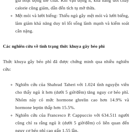
gia hoạt động thể chất. Khi vận động ít, khả năng đốt cháy
calorie cũng giảm, dẫn đến tích tụ mỡ thừa.
Mệt mỏi và lười biếng: Thiếu ngủ gây mệt mỏi và lười biếng,
làm giảm khả năng duy trì lối sống lành mạnh và kiểm soát
cân nặng.
Các nghiên cứu về tình trạng thức khuya gây béo phì
Thức khuya gây béo phì đã được chứng minh qua nhiều nghiên
cứu:
Nghiên cứu của Shahrad Taheri với 1.024 tình nguyện viên
cho thấy ngủ ít hơn (dưới 5 giờ/đêm) tăng nguy cơ béo phì.
Nhóm này có mức hormone ghrelin cao hơn 14.9% và
hormone leptin thấp hơn 15.5%.
Nghiên cứu của Francesco P. Cappuccio với 634.511 người
cũng chỉ ra rằng ngủ ít (dưới 5 giờ/đêm) có liên quan đến
nguy cơ béo phì cao gấp 1.55 lần.