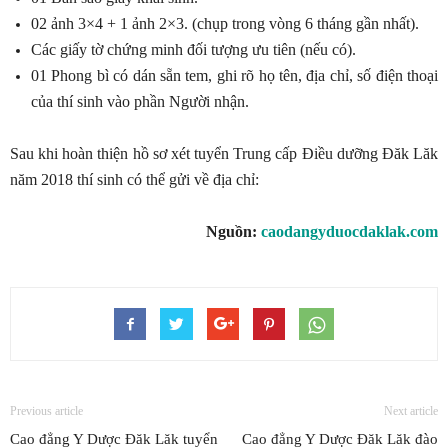
02 ảnh 3×4 + 1 ảnh 2×3. (chụp trong vòng 6 tháng gần nhất).
Các giấy tờ chứng minh đối tượng ưu tiên (nếu có).
01 Phong bì có dán sẵn tem, ghi rõ họ tên, địa chỉ, số điện thoại
của thí sinh vào phần Người nhận.
Sau khi hoàn thiện hồ sơ xét tuyển Trung cấp Điều dưỡng Đăk Lăk
năm 2018 thí sinh có thể gửi về địa chỉ:
Nguồn:
caodangyduocdaklak.com
Previous article
Next article
Cao đẳng Y Dược Đăk Lăk tuyển
Cao đẳng Y Dược Đăk Lăk đào