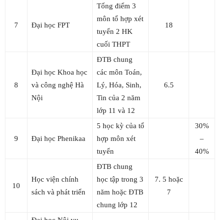
Tổng điểm 3
môn tổ hợp xét
7
Đại học FPT
18
tuyển 2 HK
cuối THPT
ĐTB chung
Đại học Khoa học
các môn Toán,
8
và công nghệ Hà
Lý, Hóa, Sinh,
6.5
Nội
Tin của 2 năm
lớp 11 và 12
5 học kỳ của tổ
30%
9
Đại học Phenikaa
hợp môn xét
–
tuyển
40%
ĐTB chung
Học viện chính
học tập trong 3
7. 5 hoặc
10
sách và phát triển
năm hoặc ĐTB
7
chung lớp 12
Đại học Nội vụ