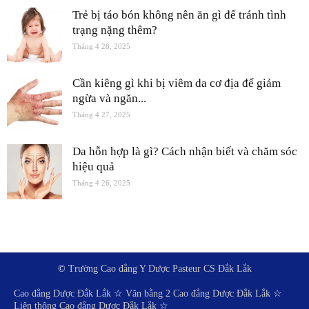
Trẻ bị táo bón không nên ăn gì để tránh tình
trạng nặng thêm?
Tháng 4 28, 2025
Cần kiêng gì khi bị viêm da cơ địa để giảm
ngừa và ngăn...
Tháng 4 27, 2025
Da hỗn hợp là gì? Cách nhận biết và chăm sóc
hiệu quả
Tháng 4 26, 2025
©
Trường Cao đẳng Y Dược Pasteur CS Đắk Lắk
Cao đẳng Dược Đắk Lắk
☆
Văn bằng 2 Cao đẳng Dược Đắk Lắk
☆
Liên thông Cao đẳng Dược Đắk Lắk
☆