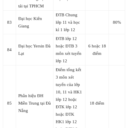
tải tại TPHCM
ĐTB Chung
Đại học Kiên
83
lớp 11 và học
80%
Giang
kì 1 lớp 12
ĐTB lớp 12
Đại học Yersin Đà
hoặc ĐTB 3
6 hoặc 18
84
Lạt
môn xét tuyển
điểm
lớp 12
Điểm tổng kết
3 môn xét
tuyển của lớp
10, 11 và HK1
Phân hiệu ĐH
lớp 12 hoặc
85
Miền Trung tại Đà
18 điểm
ĐTK lớp 12
Nẵng
hoặc ĐTK
HK1 lớp 12