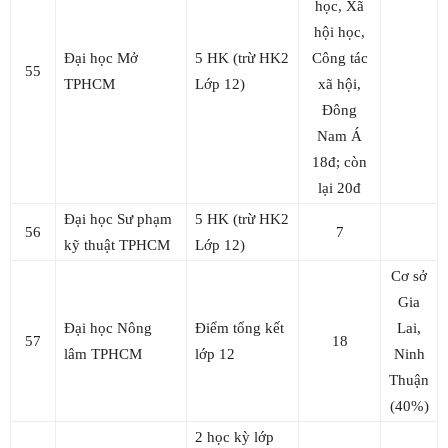
học, Xã
hội học,
Đại học Mở
5 HK (trừ HK2
Công tác
55
TPHCM
Lớp 12)
xã hội,
Đông
Nam Á
18đ; còn
lại 20đ
Đại học Sư phạm
5 HK (trừ HK2
56
7
kỹ thuật TPHCM
Lớp 12)
Cơ sở
Gia
Đại học Nông
Điểm tổng kết
Lai,
57
18
lâm TPHCM
lớp 12
Ninh
Thuận
(40%)
2 học kỳ lớp