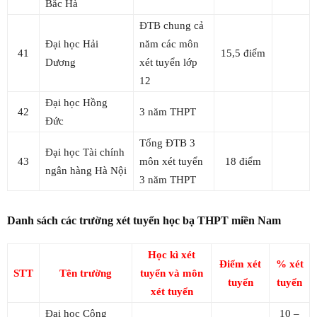
Bắc Hà
ĐTB chung cả
Đại học Hải
năm các môn
41
15,5 điểm
Dương
xét tuyển lớp
12
Đại học Hồng
42
3 năm THPT
Đức
Tổng ĐTB 3
Đại học Tài chính
43
môn xét tuyển
18 điểm
ngân hàng Hà Nội
3 năm THPT
Danh sách các trường xét tuyển học bạ THPT miền Nam
Học kì xét
Điểm xét
% xét
STT
Tên trường
tuyển và môn
tuyển
tuyển
xét tuyển
Đại học Công
10 –