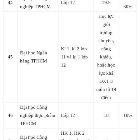
44
Lớp 12
19.5
nghiệp TPHCM
30%
Học lực
giỏi
trường
chuyên,
Kì 1, kì 2 lớp
năng
Đại học Ngân
45
11 và kì 1 lớp
khiếu,
hàng TPHCM
12
hoặc học
lực khá
ĐXT 3
môn từ 19
điểm
Đại học Công
46
nghiệp thực phẩm
Lớp 12
18
10%
TPHCM
HK 1, HK 2
Đại học Công