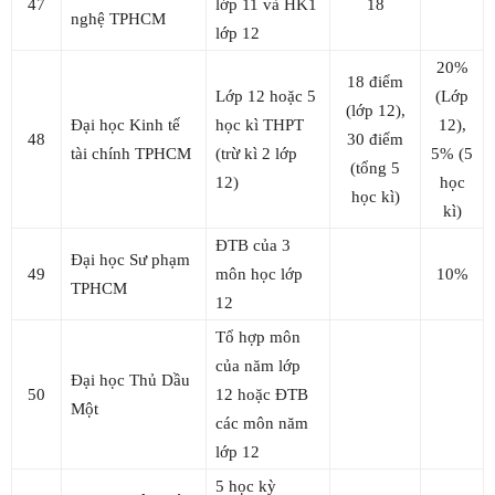
47
lớp 11 và HK1
18
nghệ TPHCM
lớp 12
20%
18 điểm
Lớp 12 hoặc 5
(Lớp
(lớp 12),
Đại học Kinh tế
học kì THPT
12),
48
30 điểm
tài chính TPHCM
(trừ kì 2 lớp
5% (5
(tổng 5
12)
học
học kì)
kì)
ĐTB của 3
Đại học Sư phạm
49
môn học lớp
10%
TPHCM
12
Tổ hợp môn
của năm lớp
Đại học Thủ Dầu
50
12 hoặc ĐTB
Một
các môn năm
lớp 12
5 học kỳ