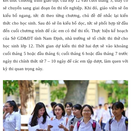
kết thúc chương trình giáo dục của lớp 12 vào cuối tháng 5, thầy cô
sẽ chuyển sang giai đoạn ôn thi tốt nghiệp. Khi đó, giáo viên sẽ ôn
kiểu bổ ngang, tức đi theo từng chương, chủ đề để nhắc lại kiến
thức cho học sinh. Sau đó sẽ ôn kiểu bổ dọc, tức sẽ phối hợp từ đầu
đến cuối chương trình để các em có thể thi tốt. Thực hiện kế hoạch
của Sở GD&ĐT tỉnh Nam Định, nhà trường sẽ tổ chức thi thử cho
học sinh lớp 12. Thời gian dự kiến thi thử hai đợt sẽ vào khoảng
cuối tháng 5 hoặc đầu tháng 6; cuối tháng 6 hoặc đầu tháng 7 trước
ngày thi chính thức từ 7 – 10 ngày để các em tập dượt, làm quen với
kỳ thi quan trọng này.