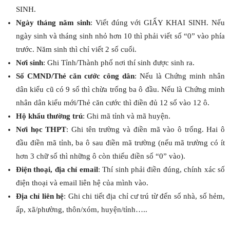
SINH.
Ngày tháng năm sinh
: Viết đúng với GIẤY KHAI SINH. Nếu
ngày sinh và tháng sinh nhỏ hơn 10 thì phải viết số “0” vào phía
trước. Năm sinh thì chỉ viết 2 số cuối.
Nơi sinh
: Ghi Tỉnh/Thành phố nơi thí sinh được sinh ra.
Số CMND/Thẻ căn cước công dân
: Nếu là Chứng minh nhân
dân kiểu cũ có 9 số thì chừa trống ba ô đầu. Nếu là Chứng minh
nhân dân kiểu mới/Thẻ căn cước thì điền đủ 12 số vào 12 ô.
Hộ khẩu thường trú
: Ghi mã tỉnh và mã huyện.
Nơi học THPT
: Ghi tên trường và điền mã vào ô trống. Hai ô
đầu điền mã tỉnh, ba ô sau điền mã trường (nếu mã trường có ít
hơn 3 chữ số thì những ô còn thiếu điền số “0” vào).
Điện thoại, địa chỉ email
: Thí sinh phải điền đúng, chính xác số
điện thoại và email liên hệ của mình vào.
Địa chỉ liên hệ
: Ghi chi tiết địa chỉ cư trú từ đến số nhà, số hẻm,
ấp, xã/phường, thôn/xóm, huyện/tỉnh…..