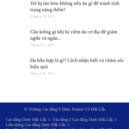
Trẻ bị táo bón không nên ăn gì để tránh tình
trạng nặng thêm?
Tháng 4 28, 2025
Cần kiêng gì khi bị viêm da cơ địa để giảm
ngừa và ngăn...
Tháng 4 27, 2025
Da hỗn hợp là gì? Cách nhận biết và chăm sóc
hiệu quả
Tháng 4 26, 2025
©
Trường Cao đẳng Y Dược Pasteur CS Đắk Lắk
Cao đẳng Dược Đắk Lắk
☆
Văn bằng 2 Cao đẳng Dược Đắk Lắk
☆
Liên thông Cao đẳng Dược Đắk Lắk
☆