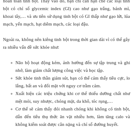
hoàn toàn tinh bột. Thay vào đó, bạn chỉ cần hạn chế các loại tinh
bột có chỉ số glycemic index (GI) cao như gạo trắng, bánh mì,
khoai tây,… và ưu tiên sử dụng tinh bột có GI thấp như gạo lứt, lúa
mạch, yến mạch, hạt diêm mạch, các loại đậu.
Ngoài ra, không nên kiêng tinh bột trong thời gian dài vì có thể gây
ra nhiều vấn đề sức khỏe như:
Não bộ hoạt động kém, ảnh hưởng đến sự tập trung và ghi
nhớ, làm giảm chất lượng công việc và học tập.
Sức khỏe tinh thần giảm sút, bạn có thể cảm thấy tiêu cực, lo
lắng, bất an và đối mặt với nguy cơ trầm cảm.
Xuất hiện các triệu chứng khi cơ thể thiếu dưỡng chất như
mệt mỏi, suy nhược, chóng mặt, da khô, tóc rụng,…
Cơ thể sẽ cảm thấy đói nhanh chóng khi không có tinh bột,
dẫn đến tiêu thụ thức ăn vặt nhiều hơn, làm tăng calo và
không kiểm soát được cân nặng và chỉ số đường huyết.