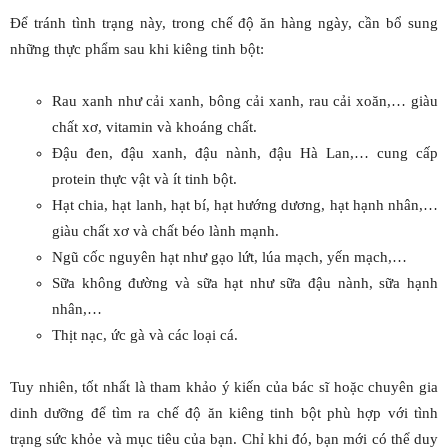
Để tránh tình trạng này, trong chế độ ăn hàng ngày, cần bổ sung
những thực phẩm sau khi kiêng tinh bột:
Rau xanh như cải xanh, bông cải xanh, rau cải xoăn,… giàu
chất xơ, vitamin và khoáng chất.
Đậu đen, đậu xanh, đậu nành, đậu Hà Lan,… cung cấp
protein thực vật và ít tinh bột.
Hạt chia, hạt lanh, hạt bí, hạt hướng dương, hạt hạnh nhân,…
giàu chất xơ và chất béo lành mạnh.
Ngũ cốc nguyên hạt như gạo lứt, lúa mạch, yến mạch,…
Sữa không đường và sữa hạt như sữa đậu nành, sữa hạnh
nhân,…
Thịt nạc, ức gà và các loại cá.
Tuy nhiên, tốt nhất là tham khảo ý kiến của bác sĩ hoặc chuyên gia
dinh dưỡng để tìm ra chế độ ăn kiêng tinh bột phù hợp với tình
trạng sức khỏe và mục tiêu của bạn. Chỉ khi đó, bạn mới có thể duy