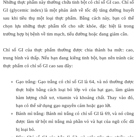
Những thực phẩm này thường chứa tinh bột có chỉ số GI cao. Chỉ số
GI (glycemic index) là một phản ánh về tốc độ tăng đường huyết
sau khi tiêu thụ một loại thực phẩm. Bằng cách này, bạn có thể
chọn lựa những thực phẩm tốt cho sức khỏe, đặc biệt là trong
trường hợp bị bệnh về tim mạch, tiểu đường hoặc đang giảm cân.
Chỉ số GI của thực phẩm thường được chia thành ba mức: cao,
trung bình và thấp. Nếu bạn đang kiêng tinh bột, bạn nên tránh các
thực phẩm có chỉ số GI cao sau đây:
Gạo trắng: Gạo trắng có chỉ số GI là 64, và nó thường được
thực hiện bằng cách loại bỏ lớp vỏ của hạt gạo, làm giảm
hàm lượng chất xơ, vitamin và khoáng chất. Thay vào đó,
bạn có thể sử dụng gạo nguyên cám hoặc gạo lứt.
Bánh mì trắng: Bánh mì trắng có chỉ số GI là 69, và nó cũng
được làm từ bột mì trắng mà phần vỏ và hạt của ngũ cốc đã
bị loại bỏ.