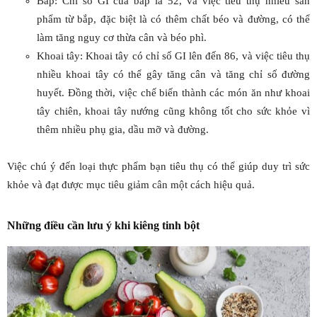
Bắp: Chỉ số GI của bắp là 52, và việc tiêu thụ nhiều sản
phẩm từ bắp, đặc biệt là có thêm chất béo và đường, có thể
làm tăng nguy cơ thừa cân và béo phì.
Khoai tây: Khoai tây có chỉ số GI lên đến 86, và việc tiêu thụ
nhiều khoai tây có thể gây tăng cân và tăng chỉ số đường
huyết. Đồng thời, việc chế biến thành các món ăn như khoai
tây chiên, khoai tây nướng cũng không tốt cho sức khỏe vì
thêm nhiều phụ gia, dầu mỡ và đường.
Việc chú ý đến loại thực phẩm bạn tiêu thụ có thể giúp duy trì sức
khỏe và đạt được mục tiêu giảm cân một cách hiệu quả.
Những điều cần lưu ý khi kiêng tinh bột