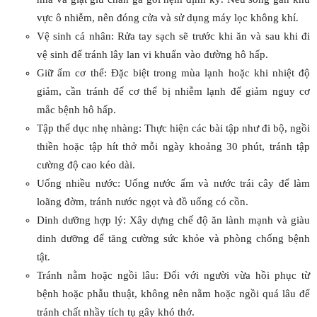
vực ô nhiễm, nên đóng cửa và sử dụng máy lọc không khí.
Vệ sinh cá nhân: Rửa tay sạch sẽ trước khi ăn và sau khi đi
vệ sinh để tránh lây lan vi khuẩn vào đường hô hấp.
Giữ ấm cơ thể: Đặc biệt trong mùa lạnh hoặc khi nhiệt độ
giảm, cần tránh để cơ thể bị nhiễm lạnh để giảm nguy cơ
mắc bệnh hô hấp.
Tập thể dục nhẹ nhàng: Thực hiện các bài tập như đi bộ, ngồi
thiền hoặc tập hít thở mỗi ngày khoảng 30 phút, tránh tập
cường độ cao kéo dài.
Uống nhiều nước: Uống nước ấm và nước trái cây để làm
loãng đờm, tránh nước ngọt và đồ uống có cồn.
Dinh dưỡng hợp lý: Xây dựng chế độ ăn lành mạnh và giàu
dinh dưỡng để tăng cường sức khỏe và phòng chống bệnh
tật.
Tránh nằm hoặc ngồi lâu: Đối với người vừa hồi phục từ
bệnh hoặc phẫu thuật, không nên nằm hoặc ngồi quá lâu để
tránh chất nhầy tích tụ gây khó thở.