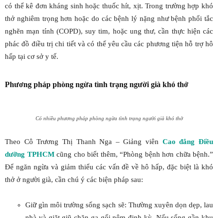
có thể kê đơn kháng sinh hoặc thuốc hít, xịt. Trong trường hợp khó
thở nghiêm trọng hơn hoặc do các bệnh lý nặng như bệnh phổi tắc
nghẽn mạn tính (COPD), suy tim, hoặc ung thư, cần thực hiện các
phác đồ điều trị chi tiết và có thể yêu cầu các phương tiện hỗ trợ hô
hấp tại cơ sở y tế.
Phương pháp phòng ngừa tình trạng người già khó thở
Có nhiều phương pháp phòng ngừa tình trạng người già khó thở
Theo Cô Trương Thị Thanh Nga – Giảng viên
Cao đẳng Điều
dưỡng TPHCM
cũng cho biết thêm, “Phòng bệnh hơn chữa bệnh.”
Để ngăn ngừa và giảm thiểu các vấn đề về hô hấp, đặc biệt là khó
thở ở người già, cần chú ý các biện pháp sau:
Giữ gìn môi trường sống sạch sẽ: Thường xuyên dọn dẹp, lau
nhà và giặt giũ chăn ga gối nệm định kỳ. Nếu sống gần khu