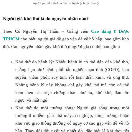
Người già khó thở có thể do bệnh lý hoặc tâm lý
Người già khó thở là do nguyên nhân nào?
Theo Cô Nguyễn Thị Thắm – Giảng viên
Cao đẳng Y Dược
TPHCM
cho biết, người già dễ gặp vấn đề về hô hấp, bao gồm khó
thở. Các nguyên nhân gây khó thở ở người già có thể bao gồm:
Khó thở do bệnh lý: Nhiều bệnh lý có thể dẫn đến khó thở,
chẳng hạn như bệnh phổi tắc nghẽn mạn tính (COPD), hen
suyễn, viêm phổi, suy tim, rối loạn thần kinh, và ung thư.
Những bệnh lý này không chỉ gây khó thở mà còn có thể
kèm theo các triệu chứng khác như ho, khò khè, đau tức
ngực, và mất ngủ.
Khó thở do môi trường sống: Người già sống trong môi
trường ô nhiễm, gần nhà máy, xí nghiệp, công trường, hoặc
khu vực giao thông thường có nguy cơ cao gặp vấn đề về hô
hấp. Thay đổi đột ngột về nhiệt độ, đặc biệt là khi thời tiết