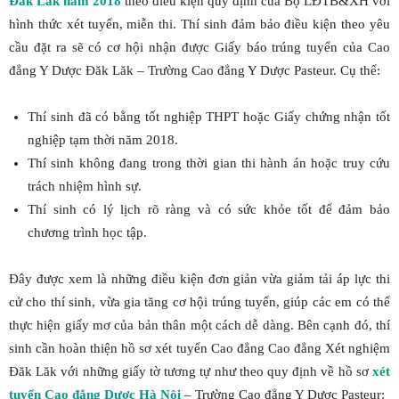
Đăk Lăk năm 2018
theo điều kiện quy định của Bộ LĐTB&XH với
hình thức xét tuyển, miễn thi. Thí sinh đảm bảo điều kiện theo yêu
cầu đặt ra sẽ có cơ hội nhận được Giấy báo trúng tuyển của Cao
đẳng Y Dược Đăk Lăk – Trường Cao đẳng Y Dược Pasteur. Cụ thể:
Thí sinh đã có bằng tốt nghiệp THPT hoặc Giấy chứng nhận tốt
nghiệp tạm thời năm 2018.
Thí sinh không đang trong thời gian thi hành án hoặc truy cứu
trách nhiệm hình sự.
Thí sinh có lý lịch rõ ràng và có sức khỏe tốt để đảm bảo
chương trình học tập.
Đây được xem là những điều kiện đơn giản vừa giảm tải áp lực thi
cử cho thí sinh, vừa gia tăng cơ hội trúng tuyển, giúp các em có thể
thực hiện giấy mơ của bản thân một cách dễ dàng. Bên cạnh đó, thí
sinh cần hoàn thiện hồ sơ xét tuyển Cao đẳng Cao đẳng Xét nghiệm
Đăk Lăk với những giấy tờ tương tự như theo quy định về hồ sơ
xét
tuyển Cao đẳng Dược Hà Nội
– Trường Cao đẳng Y Dược Pasteur: